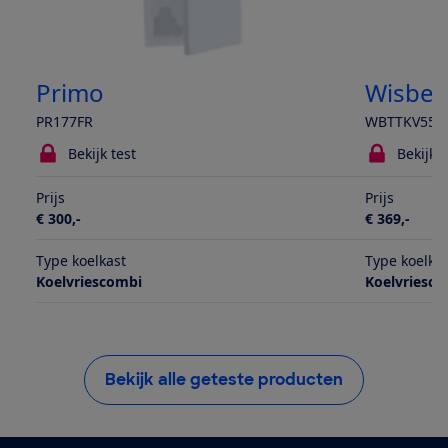
Primo
Wisber
PR177FR
WBTTKV55D
Bekijk test
Bekijk t
Prijs
Prijs
€ 300,-
€ 369,-
Type koelkast
Type koelka
Koelvriescombi
Koelvriesc
Bekijk alle geteste producten