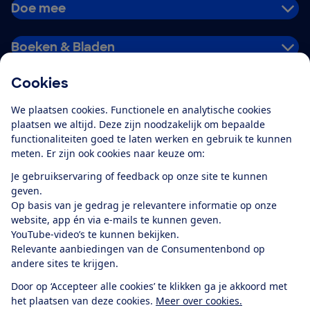
Doe mee
Boeken & Bladen
Cookies
Download de app
We plaatsen cookies. Functionele en analytische cookies
plaatsen we altijd. Deze zijn noodzakelijk om bepaalde
functionaliteiten goed te laten werken en gebruik te kunnen
meten. Er zijn ook cookies naar keuze om:
Alles over de
Consumentenbond-
Je gebruikservaring of feedback op onze site te kunnen
app
geven.
Op basis van je gedrag je relevantere informatie op onze
website, app én via e-mails te kunnen geven.
Algemene Voorwaarden
Privacyverklaring
YouTube-video’s te kunnen bekijken.
Cookiebeleid
Privacyvoorkeuren
Wijzigen & opzeggen
Relevante aanbiedingen van de Consumentenbond op
Toegankelijkheid
andere sites te krijgen.
RSS-feed nieuws
Facebook
Twitter
Instagram
Youtube
LinkedIn
Door op ‘Accepteer alle cookies’ te klikken ga je akkoord met
het plaatsen van deze cookies.
Meer over cookies.
12.901
consumenten
beoordelen de Consumentenbond
met gemiddeld