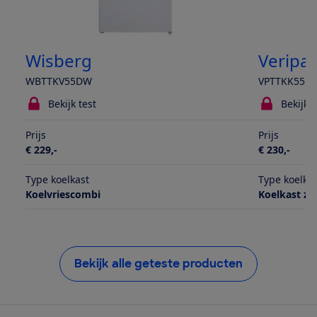
Wisberg
Veripar
WBTTKV55DW
VPTTKK55E
Bekijk test
Bekijk t
Prijs
Prijs
€ 229,-
€ 230,-
Type koelkast
Type koelka
Koelvriescombi
Koelkast zo
Bekijk alle geteste producten