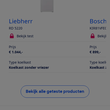
Liebherr
Bosch
RD 5220
KIR81VFE0
Bekijk test
Bekijk t
Prijs
Prijs
€ 1.044,-
€ 899,-
Type koelkast
Type koelka
Koelkast zonder vriezer
Koelkast zo
Bekijk alle geteste producten