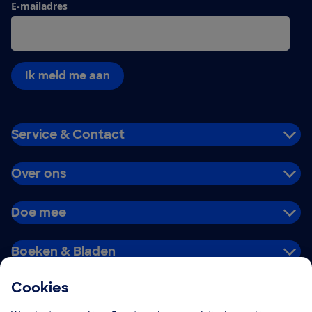
E-mailadres
Ik meld me aan
Service & Contact
Over ons
Doe mee
Boeken & Bladen
Cookies
Download de app