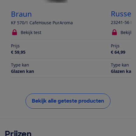
Russel
Braun
23241-56 L
KF 570/1 CafeHouse PurAroma
Bekijk test
Bekijk t
Prijs
Prijs
€ 59,95
€ 64,99
Type kan
Type kan
Glazen kan
Glazen kan
Bekijk alle geteste producten
Prijzen