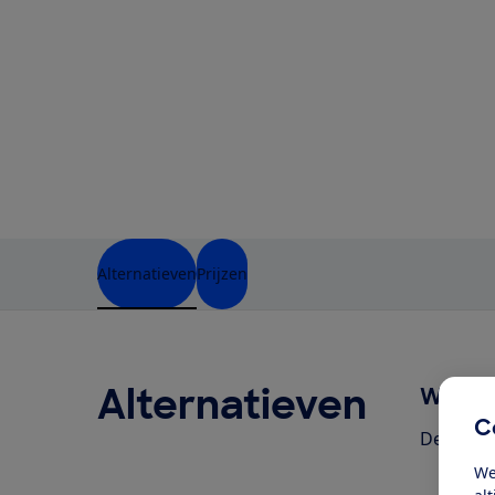
Alternatieven
Prijzen
Alternatieven
Wel ge
C
Deze pro
We