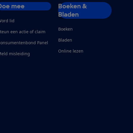
Doe mee
Boeken &
Bladen
ord lid
Boeken
teun een actie of claim
Bladen
Consumentenbond Panel
Online lezen
eld misleiding