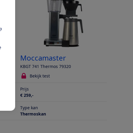
pp
e
Moccamaster
KBGT 741 Thermos 79320
Bekijk test
Prijs
€ 259,-
Type kan
Thermoskan