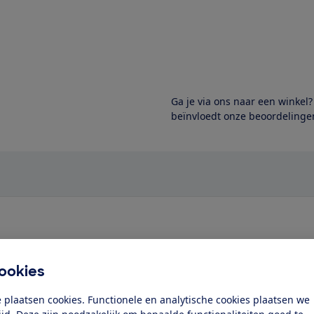
Ga je via ons naar een winkel
beïnvloedt onze beoordelingen
test
ookies
ducten hebben we wel getest
 plaatsen cookies. Functionele en analytische cookies plaatsen we