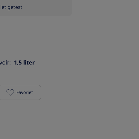
et getest.
oir:
1,5 liter
Favoriet
Melitta Aromafresh PRO 1030-01 toevoegen aan je 