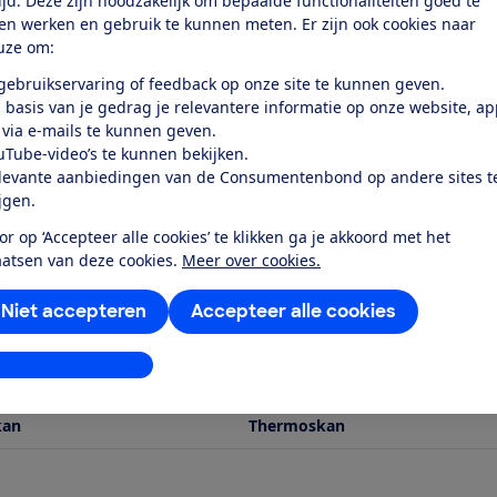
tijd. Deze zijn noodzakelijk om bepaalde functionaliteiten goed te
ten werken en gebruik te kunnen meten. Er zijn ook cookies naar
uze om:
 gebruikservaring of feedback op onze site te kunnen geven.
 basis van je gedrag je relevantere informatie op onze website, a
 via e-mails te kunnen geven.
uTube-video’s te kunnen bekijken.
levante aanbiedingen van de Consumentenbond op andere sites t
ijgen.
a
Melitta
or op ‘Accepteer alle cookies’ te klikken ga je akkoord met het
h Therm Pro X 1030-12
AromaFresh Therm Pro 1030-11
aatsen van deze cookies.
Meer over cookies.
k test
Bekijk test
Niet accepteren
Accepteer alle cookies
Prijs
€ 223,09
stellingen aanpassen
Type kan
kan
Thermoskan