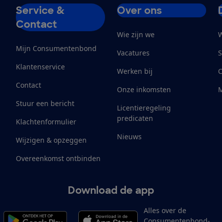
Service &
Over ons
Contact
Wie zijn we
W
Mijn Consumentenbond
Vacatures
S
Klantenservice
Werken bij
Contact
Onze inkomsten
M
Stuur een bericht
Licentieregeling
predicaten
Klachtenformulier
Nieuws
Wijzigen & opzeggen
Overeenkomst ontbinden
Download de app
Alles over de
Consumentenbond-