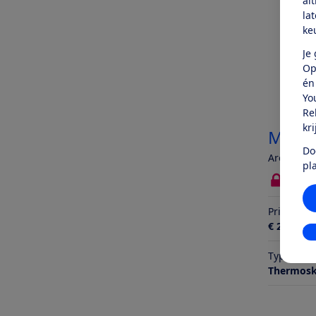
al
la
ke
Je
Op
én
Yo
Re
kr
Melitt
Do
AromaFres
pl
Bekij
Prijs
€ 222,-
In
Type kan
Thermos