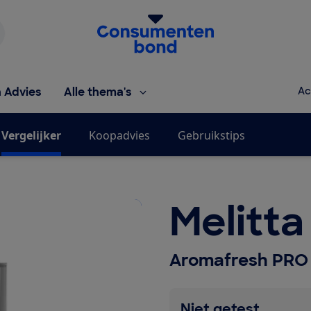
Homepage van de Consumentenbond
h Advies
Alle thema's
Ac
Vergelijker
Koopadvies
Gebruikstips
Melitta
Aromafresh PRO 
Niet getest