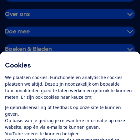
Over ons
Doe mee
Boeken & Bladen
Cookies
Download de app
We plaatsen cookies. Functionele en analytische cookies
plaatsen we altijd. Deze zijn noodzakelijk om bepaalde
functionaliteiten goed te laten werken en gebruik te kunnen
meten. Er zijn ook cookies naar keuze om:
Alles over de
Consumentenbond-
Je gebruikservaring of feedback op onze site te kunnen
app
geven.
Op basis van je gedrag je relevantere informatie op onze
website, app én via e-mails te kunnen geven.
Algemene Voorwaarden
Privacyverklaring
YouTube-video’s te kunnen bekijken.
Cookiebeleid
Privacyvoorkeuren
Wijzigen & opzeggen