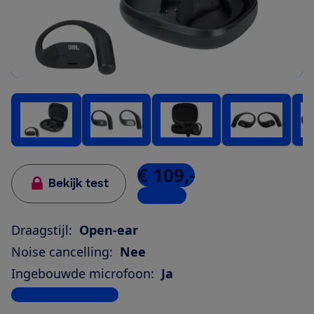
€ 109,-
Bekijk test
3 winkels
Draagstijl:
Open-ear
Noise cancelling:
Nee
Ingebouwde microfoon:
Ja
Bekijk alle specificaties