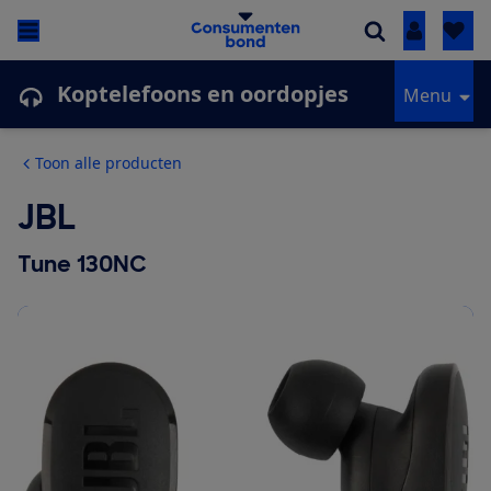
Inloggen
Koptelefoons en oordopjes
Menu
Toon alle producten
JBL
Tune 130NC