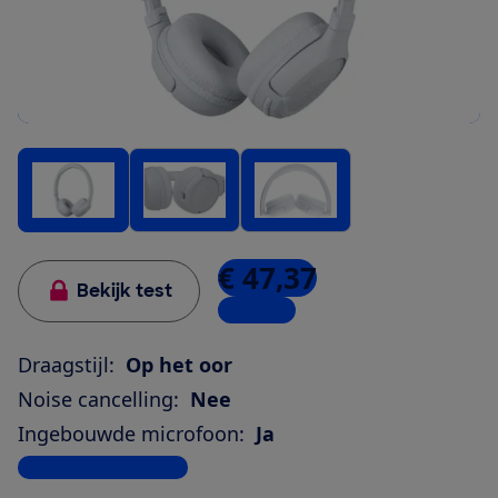
€ 47,37
Bekijk test
9 winkels
Draagstijl:
Op het oor
Noise cancelling:
Nee
Ingebouwde microfoon:
Ja
Bekijk alle specificaties