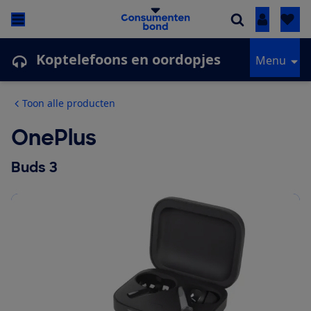
Inloggen
Koptelefoons en oordopjes
Menu
Toon alle producten
OnePlus
Buds 3