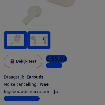
€ 55,92
Bekijk test
6 winkels
Draagstijl:
Earbuds
Noise cancelling:
Nee
Ingebouwde microfoon:
Ja
Bekijk alle specificaties