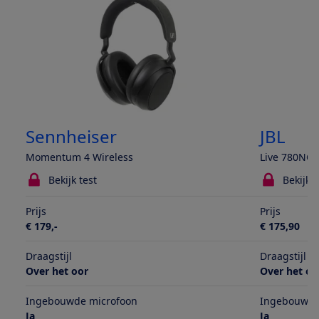
Sennheiser
JBL
Momentum 4 Wireless
Live 780NC
Bekijk test
Bekijk t
Prijs
Prijs
€ 179,-
€ 175,90
Draagstijl
Draagstijl
Over het oor
Over het oo
Ingebouwde microfoon
Ingebouwde
Ja
Ja