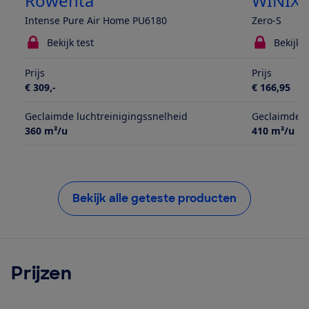
Rowenta
WINIX
Intense Pure Air Home PU6180
Zero-S
Bekijk test
Bekijk t
Prijs
Prijs
€ 309,-
€ 166,95
Geclaimde luchtreinigingssnelheid
Geclaimde l
360 m³/u
410 m³/u
Bekijk alle geteste producten
Prijzen