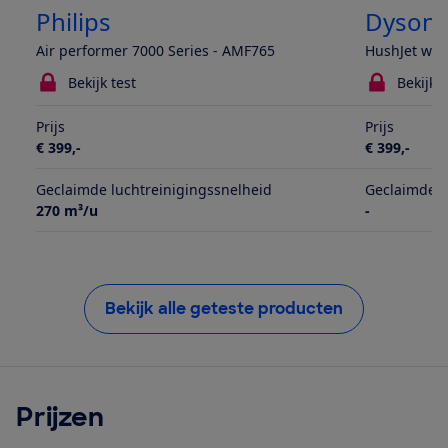
Philips
Dyson
Air performer 7000 Series - AMF765
HushJet wit/
Bekijk test
Bekijk t
Prijs
Prijs
€ 399,-
€ 399,-
Geclaimde luchtreinigingssnelheid
Geclaimde l
270 m³/u
-
Bekijk alle geteste producten
Prijzen