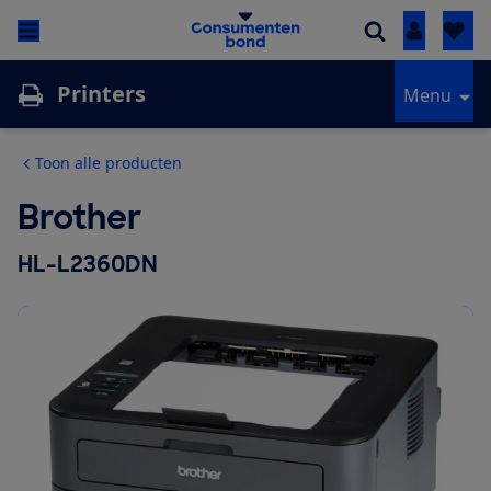
Inloggen
Printers
Menu
Toon alle producten
Brother
HL-L2360DN