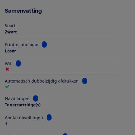
Samenvatting
Soort
Zwart
Bekijk informatie voor Printtechnologie
Printtechnologie
Laser
Bekijk informatie voor Wifi
Wifi
Bekijk informatie voor Au
Automatisch dubbelzijdig afdrukken
Bekijk informatie voor Navullingen
Navullingen
Tonercartridge(s)
Bekijk informatie voor Aantal navullingen
Aantal navullingen
1