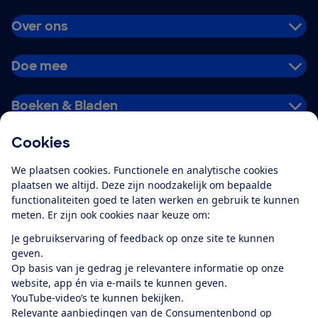
Over ons
Doe mee
Boeken & Bladen
Cookies
Download de app
We plaatsen cookies. Functionele en analytische cookies
plaatsen we altijd. Deze zijn noodzakelijk om bepaalde
functionaliteiten goed te laten werken en gebruik te kunnen
meten. Er zijn ook cookies naar keuze om:
Alles over de
Consumentenbond-
Je gebruikservaring of feedback op onze site te kunnen
app
geven.
Op basis van je gedrag je relevantere informatie op onze
website, app én via e-mails te kunnen geven.
Algemene Voorwaarden
Privacyverklaring
YouTube-video’s te kunnen bekijken.
Cookiebeleid
Privacyvoorkeuren
Wijzigen & opzeggen
Relevante aanbiedingen van de Consumentenbond op