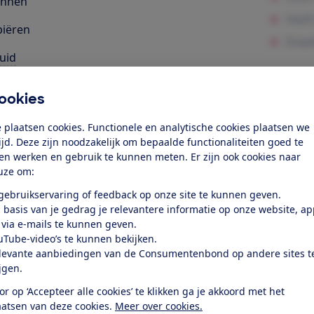
annen
iëren
uid
eriaalgebruik
ookies
elijkheid
 plaatsen cookies. Functionele en analytische cookies plaatsen we
les
tijd. Deze zijn noodzakelijk om bepaalde functionaliteiten goed te
ten werken en gebruik te kunnen meten. Er zijn ook cookies naar
uze om:
k toegang tot deze test?
 gebruikservaring of feedback op onze site te kunnen geven.
 basis van je gedrag je relevantere informatie op onze website, a
Word lid
 via e-mails te kunnen geven.
uTube-video’s te kunnen bekijken.
levante aanbiedingen van de Consumentenbond op andere sites t
Al lid? Log in
ijgen.
or op ‘Accepteer alle cookies’ te klikken ga je akkoord met het
aatsen van deze cookies.
Meer over cookies.