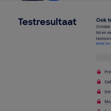
Testresultaat
Ook t
Ontdek 
lid en v
testoor
Bekijk hier
Pri
Ge
Ink
Mo