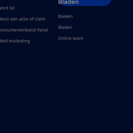
Bladen
ord lid
Boeken
teun een actie of claim
Bladen
Consumentenbond Panel
Online lezen
eld misleiding