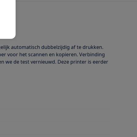
lijk automatisch dubbelzijdig af te drukken.
oer voor het scannen en kopieren. Verbinding
en we de test vernieuwd. Deze printer is eerder