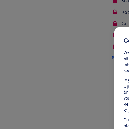
Sc
Kop
Gel
Mat
C
Deg
We
Bekijk al
al
la
ke
Oo
Je
Op
én
Yo
Re
kr
Do
pl