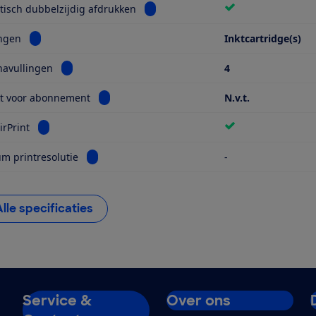
Bekijk informatie voor Automatisch 
isch dubbelzijdig afdrukken
Bekijk informatie voor Navullingen
ingen
Inktcartridge(s)
Bekijk informatie voor Aantal navullingen
navullingen
4
Bekijk informatie voor Geschikt voor abonnem
kt voor abonnement
N.v.t.
Bekijk informatie voor Apple AirPrint
irPrint
Bekijk informatie voor Maximum printresolutie
 printresolutie
-
Alle specificaties
Service &
Over ons