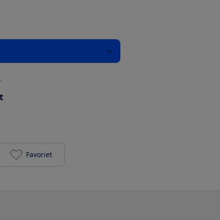
r
t
Favoriet
Brother MFC-J6520DW toevoegen aan je favorieten