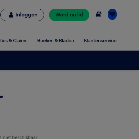
Online lezen
Inloggen
Word nu lid
ties & Claims
Boeken & Bladen
Klantenservice
r
js niet beschikbaar