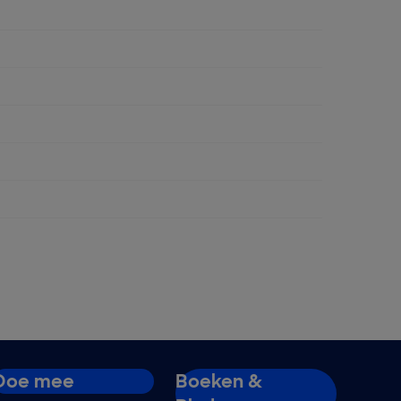
dubbelzijdig afdrukken
ent
Doe mee
Boeken &