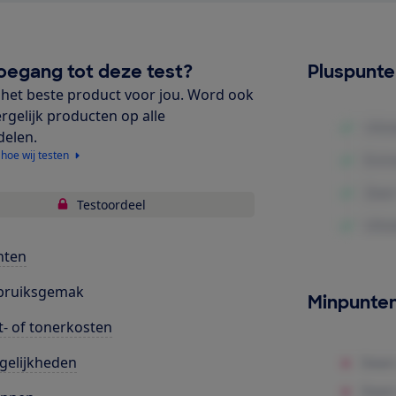
oegang tot deze test?
Pluspunt
het beste product voor jou. Word ook
ergelijk producten op alle
delen.
 hoe wij testen
Testoordeel
nten
bruiksgemak
Minpunte
t- of tonerkosten
gelijkheden