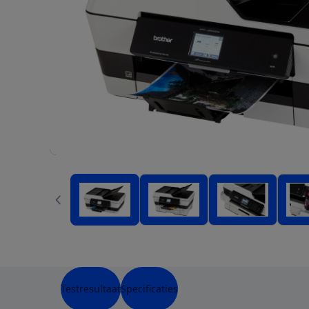
Testresultaat
Specificaties