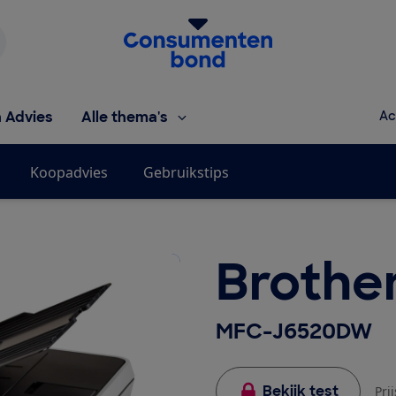
Homepage van de Consumentenbond
h Advies
Alle thema's
Ac
Koopadvies
Gebruikstips
Brothe
MFC-J6520DW
Bekijk test
Pri