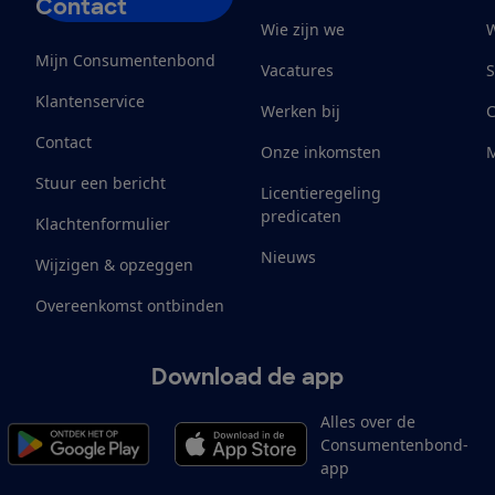
Contact
Wie zijn we
W
Mijn Consumentenbond
Vacatures
S
Klantenservice
Werken bij
Contact
Onze inkomsten
M
Stuur een bericht
Licentieregeling
predicaten
Klachtenformulier
Nieuws
Wijzigen & opzeggen
Overeenkomst ontbinden
Download de app
Alles over de
Consumentenbond-
app