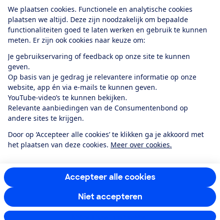
Download de app
We plaatsen cookies. Functionele en analytische cookies
plaatsen we altijd. Deze zijn noodzakelijk om bepaalde
functionaliteiten goed te laten werken en gebruik te kunnen
meten. Er zijn ook cookies naar keuze om:
Alles over de
Consumentenbond-
Je gebruikservaring of feedback op onze site te kunnen
app
geven.
Op basis van je gedrag je relevantere informatie op onze
website, app én via e-mails te kunnen geven.
Algemene Voorwaarden
Privacyverklaring
YouTube-video’s te kunnen bekijken.
Cookiebeleid
Privacyvoorkeuren
Wijzigen & opzeggen
Relevante aanbiedingen van de Consumentenbond op
Toegankelijkheid
andere sites te krijgen.
RSS-feed nieuws
Facebook
Twitter
Instagram
Youtube
LinkedIn
Door op ‘Accepteer alle cookies’ te klikken ga je akkoord met
het plaatsen van deze cookies.
Meer over cookies.
12.901
consumenten
beoordelen de Consumentenbond
met gemiddeld
een
8,4
Accepteer alle cookies
Niet accepteren
Instellingen aanpassen