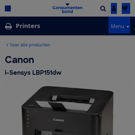
Inloggen
Printers
Menu
Toon alle producten
Canon
i-Sensys LBP151dw