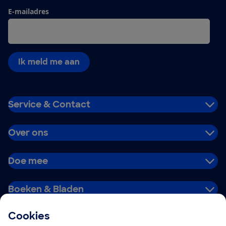
E-mailadres
Ik meld me aan
Service & Contact
Over ons
Doe mee
Boeken & Bladen
Cookies