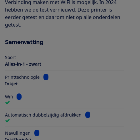
Verbinding maken met WiFi is mogelijk. In 2024
hebben we de test vernieuwd. Deze printer is
eerder getest en daarom niet op alle onderdelen
getest.
Samenvatting
Soort
Alles-in-1 - zwart
Bekijk informatie voor Printtechnologie
Printtechnologie
Inkjet
Bekijk informatie voor Wifi
Wifi
Bekijk informatie voor Au
Automatisch dubbelzijdig afdrukken
Bekijk informatie voor Navullingen
Navullingen
Inktflesje(s)