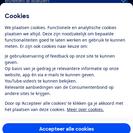
Boeken & Bladen
Cookies
Download de app
We plaatsen cookies. Functionele en analytische cookies
plaatsen we altijd. Deze zijn noodzakelijk om bepaalde
functionaliteiten goed te laten werken en gebruik te kunnen
meten. Er zijn ook cookies naar keuze om:
Alles over de
Consumentenbond-
Je gebruikservaring of feedback op onze site te kunnen
app
geven.
Op basis van je gedrag je relevantere informatie op onze
website, app én via e-mails te kunnen geven.
Algemene Voorwaarden
Privacyverklaring
YouTube-video’s te kunnen bekijken.
Cookiebeleid
Privacyvoorkeuren
Wijzigen & opzeggen
Relevante aanbiedingen van de Consumentenbond op
Toegankelijkheid
andere sites te krijgen.
RSS-feed nieuws
Facebook
Twitter
Instagram
Youtube
LinkedIn
Door op ‘Accepteer alle cookies’ te klikken ga je akkoord met
het plaatsen van deze cookies.
Meer over cookies.
12.901
consumenten
beoordelen de Consumentenbond
met gemiddeld
een
8,4
Accepteer alle cookies