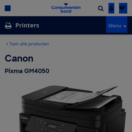
Inloggen
Printers
Menu
Toon alle producten
Canon
Pixma GM4050