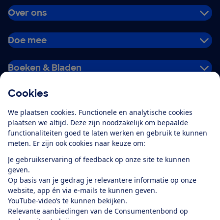
Over ons
Doe mee
Boeken & Bladen
Cookies
Download de app
We plaatsen cookies. Functionele en analytische cookies
plaatsen we altijd. Deze zijn noodzakelijk om bepaalde
functionaliteiten goed te laten werken en gebruik te kunnen
meten. Er zijn ook cookies naar keuze om:
Alles over de
Consumentenbond-
Je gebruikservaring of feedback op onze site te kunnen
app
geven.
Op basis van je gedrag je relevantere informatie op onze
website, app én via e-mails te kunnen geven.
Algemene Voorwaarden
Privacyverklaring
YouTube-video’s te kunnen bekijken.
Cookiebeleid
Privacyvoorkeuren
Wijzigen & opzeggen
Relevante aanbiedingen van de Consumentenbond op
Toegankelijkheid