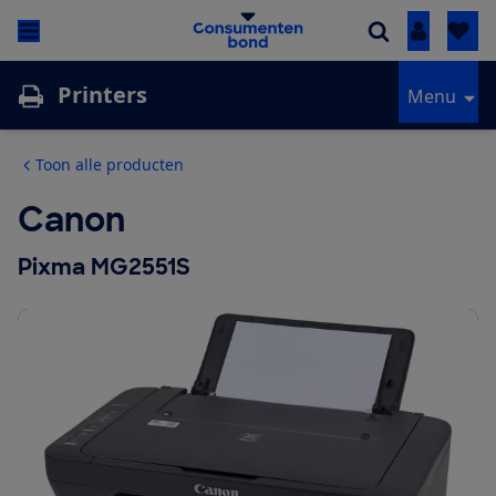
Inloggen
Printers
Menu
Toon alle producten
Canon
Pixma MG2551S