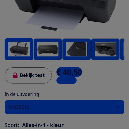
€ 40,50
Bekijk test
5 winkels
In de uitvoering
MG2551S
Soort:
Alles-in-1 - kleur