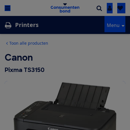
Inloggen
Printers
Menu
Toon alle producten
Canon
Pixma TS3150