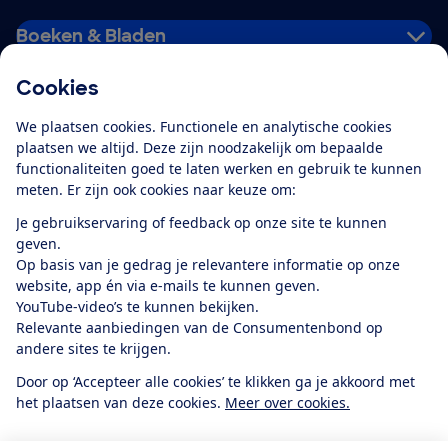
Boeken & Bladen
Cookies
Download de app
We plaatsen cookies. Functionele en analytische cookies
plaatsen we altijd. Deze zijn noodzakelijk om bepaalde
functionaliteiten goed te laten werken en gebruik te kunnen
meten. Er zijn ook cookies naar keuze om:
Alles over de
Consumentenbond-
Je gebruikservaring of feedback op onze site te kunnen
app
geven.
Op basis van je gedrag je relevantere informatie op onze
website, app én via e-mails te kunnen geven.
Algemene Voorwaarden
Privacyverklaring
YouTube-video’s te kunnen bekijken.
Cookiebeleid
Privacyvoorkeuren
Wijzigen & opzeggen
Relevante aanbiedingen van de Consumentenbond op
Toegankelijkheid
andere sites te krijgen.
RSS-feed nieuws
Facebook
Twitter
Instagram
Youtube
LinkedIn
Door op ‘Accepteer alle cookies’ te klikken ga je akkoord met
het plaatsen van deze cookies.
Meer over cookies.
12.901
consumenten
beoordelen de Consumentenbond
met gemiddeld
een
8,4