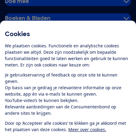
Doe mee
Boeken & Bladen
Cookies
Download de app
We plaatsen cookies. Functionele en analytische cookies
plaatsen we altijd. Deze zijn noodzakelijk om bepaalde
functionaliteiten goed te laten werken en gebruik te kunnen
meten. Er zijn ook cookies naar keuze om:
Alles over de
Consumentenbond-
Je gebruikservaring of feedback op onze site te kunnen
app
geven.
Op basis van je gedrag je relevantere informatie op onze
website, app én via e-mails te kunnen geven.
Algemene Voorwaarden
Privacyverklaring
YouTube-video’s te kunnen bekijken.
Cookiebeleid
Privacyvoorkeuren
Wijzigen & opzeggen
Relevante aanbiedingen van de Consumentenbond op
Toegankelijkheid
andere sites te krijgen.
RSS-feed nieuws
Facebook
Twitter
Instagram
Youtube
LinkedIn
Door op ‘Accepteer alle cookies’ te klikken ga je akkoord met
het plaatsen van deze cookies.
Meer over cookies.
12.901
consumenten
beoordelen de Consumentenbond
met gemiddeld