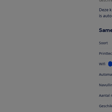
Geschr
Deze k
is aut
Same
Soort
Printte
Be
Wifi
Automat
Navull
Aantal 
Geschi