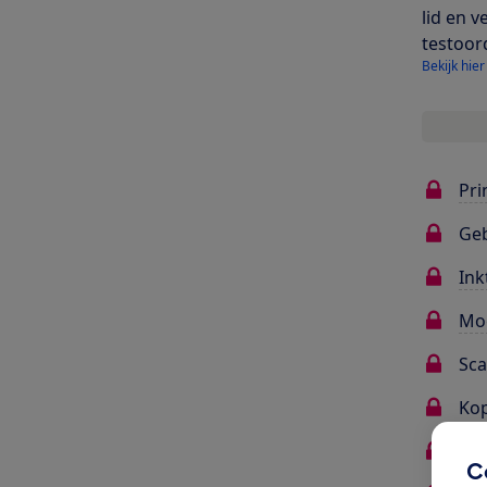
lid en v
testoor
Bekijk hier
Pri
Ge
Ink
Mo
Sc
Kop
Gel
C