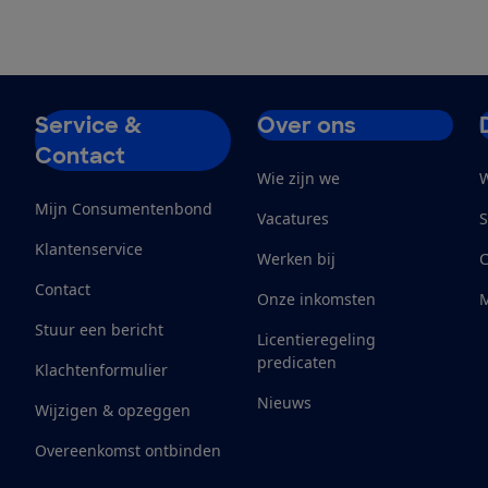
Service &
Over ons
Contact
Wie zijn we
W
Mijn Consumentenbond
Vacatures
S
Klantenservice
Werken bij
Contact
Onze inkomsten
M
Stuur een bericht
Licentieregeling
predicaten
Klachtenformulier
Nieuws
Wijzigen & opzeggen
Overeenkomst ontbinden