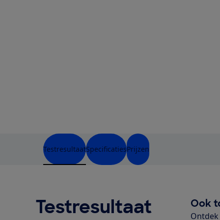
Testresultaat
Specificaties
Prijzen
Testresultaat
Ook t
Ontdek 