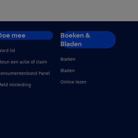
Doe mee
Boeken &
Bladen
ord lid
Boeken
teun een actie of claim
Bladen
Consumentenbond Panel
Online lezen
eld misleiding