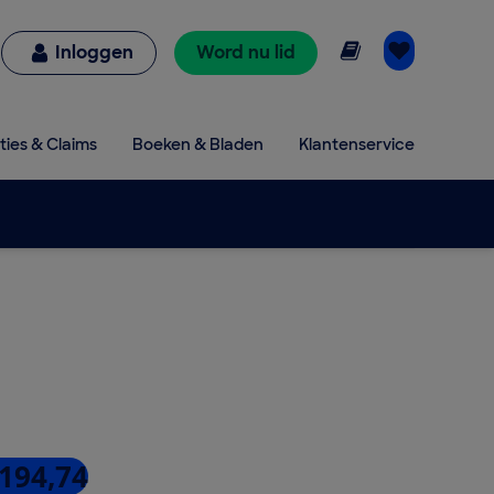
Online lezen
Inloggen
Word nu lid
ties & Claims
Boeken & Bladen
Klantenservice
 194,74