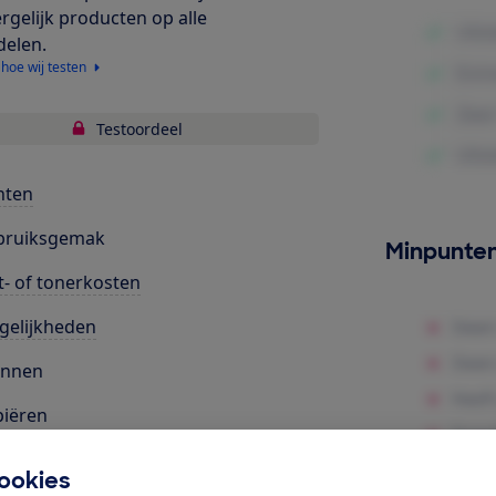
ergelijk producten op alle
delen.
 hoe wij testen
Testoordeel
nten
bruiksgemak
Minpunte
t- of tonerkosten
gelijkheden
annen
iëren
uid
ookies