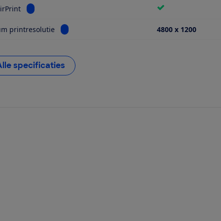
Bekijk informatie voor Apple AirPrint
irPrint
Bekijk informatie voor Maximum printresolutie
 printresolutie
4800 x 1200
Alle specificaties