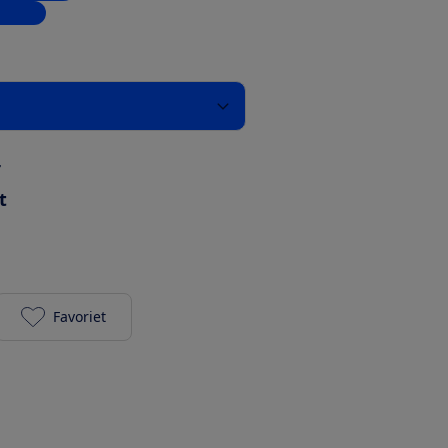
inkels
r
t
Favoriet
Canon Pixma TS9551Ca toevoegen aan je favoriete