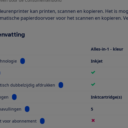
even door de Consumentenbond
leurenprinter kan printen, scannen en kopieren. Het is moge
omatische papierdoorvoer voor het scannen en kopieren. Ve
nvatting
Alles-in-1 - kleur
Bekijk informatie voor Printtechnologie
chnologie
Inkjet
kijk informatie voor Wifi
Bekijk informatie voor Automatisch 
isch dubbelzijdig afdrukken
Bekijk informatie voor Navullingen
ingen
Inktcartridge(s)
Bekijk informatie voor Aantal navullingen
navullingen
5
Bekijk informatie voor Geschikt voor abonnem
kt voor abonnement