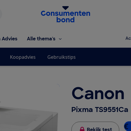
Homepage van de Consumentenbond
h Advies
Alle thema's
Ac
Koopadvies
Gebruikstips
Canon
Pixma TS9551Ca
€
Bekijk test