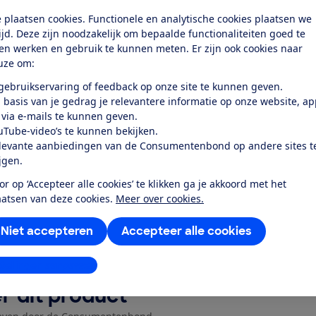
eriaalgebruik
 plaatsen cookies. Functionele en analytische cookies plaatsen we
elijkheid
tijd. Deze zijn noodzakelijk om bepaalde functionaliteiten goed te
ten werken en gebruik te kunnen meten. Er zijn ook cookies naar
les
uze om:
 gebruikservaring of feedback op onze site te kunnen geven.
k toegang tot deze test?
 basis van je gedrag je relevantere informatie op onze website, a
 via e-mails te kunnen geven.
uTube-video’s te kunnen bekijken.
Word lid
levante aanbiedingen van de Consumentenbond op andere sites t
ijgen.
or op ‘Accepteer alle cookies’ te klikken ga je akkoord met het
Al lid? Log in
aatsen van deze cookies.
Meer over cookies.
Niet accepteren
Accepteer alle cookies
stellingen aanpassen
r dit product