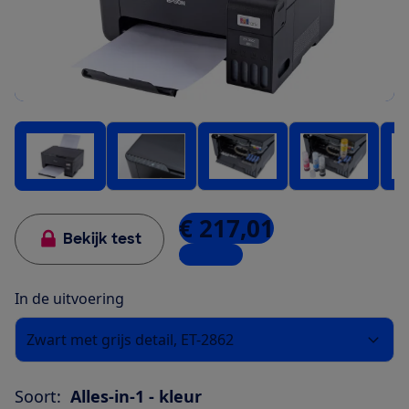
€ 217,01
Bekijk test
3 winkels
In de uitvoering
Zwart met grijs detail, ET-2862
Soort:
Alles-in-1 - kleur