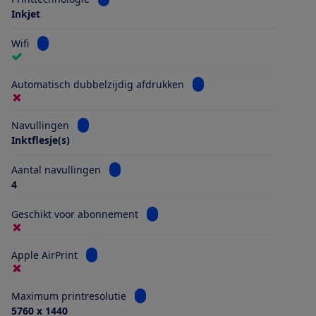
Inkjet
Bekijk informatie voor Wifi
Wifi
Bekijk informatie voor Au
Automatisch dubbelzijdig afdrukken
Bekijk informatie voor Navullingen
Navullingen
Inktflesje(s)
Bekijk informatie voor Aantal navullingen
Aantal navullingen
4
Bekijk informatie voor Geschikt vo
Geschikt voor abonnement
Bekijk informatie voor Apple AirPrint
Apple AirPrint
Bekijk informatie voor Maximum printr
Maximum printresolutie
5760 x 1440