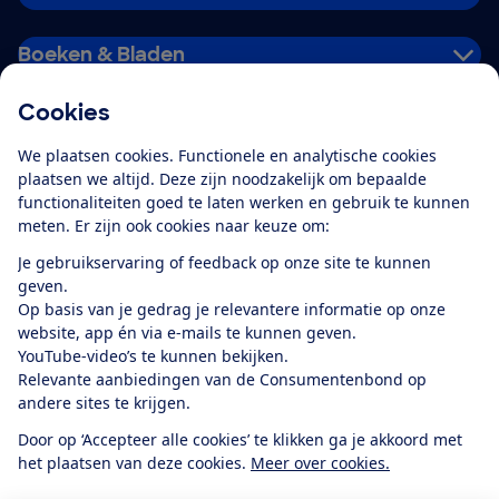
Boeken & Bladen
Cookies
Download de app
We plaatsen cookies. Functionele en analytische cookies
plaatsen we altijd. Deze zijn noodzakelijk om bepaalde
functionaliteiten goed te laten werken en gebruik te kunnen
meten. Er zijn ook cookies naar keuze om:
Alles over de
Consumentenbond-
Je gebruikservaring of feedback op onze site te kunnen
app
geven.
Op basis van je gedrag je relevantere informatie op onze
website, app én via e-mails te kunnen geven.
Algemene Voorwaarden
Privacyverklaring
YouTube-video’s te kunnen bekijken.
Cookiebeleid
Privacyvoorkeuren
Wijzigen & opzeggen
Relevante aanbiedingen van de Consumentenbond op
Toegankelijkheid
andere sites te krijgen.
RSS-feed nieuws
Facebook
Twitter
Instagram
Youtube
LinkedIn
Door op ‘Accepteer alle cookies’ te klikken ga je akkoord met
het plaatsen van deze cookies.
Meer over cookies.
12.901
consumenten
beoordelen de Consumentenbond
met gemiddeld
een
8,4