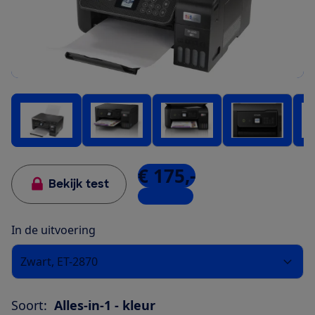
€ 175,-
Bekijk test
11 winkels
In de uitvoering
Zwart, ET-2870
Soort:
Alles-in-1 - kleur