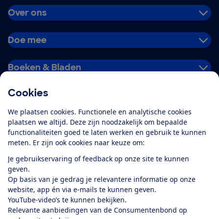
Over ons
Doe mee
Boeken & Bladen
Cookies
Download de app
We plaatsen cookies. Functionele en analytische cookies
plaatsen we altijd. Deze zijn noodzakelijk om bepaalde
functionaliteiten goed te laten werken en gebruik te kunnen
meten. Er zijn ook cookies naar keuze om:
Alles over de
Consumentenbond-
Je gebruikservaring of feedback op onze site te kunnen
app
geven.
Op basis van je gedrag je relevantere informatie op onze
website, app én via e-mails te kunnen geven.
Algemene Voorwaarden
Privacyverklaring
YouTube-video’s te kunnen bekijken.
Cookiebeleid
Privacyvoorkeuren
Wijzigen & opzeggen
Relevante aanbiedingen van de Consumentenbond op
Toegankelijkheid