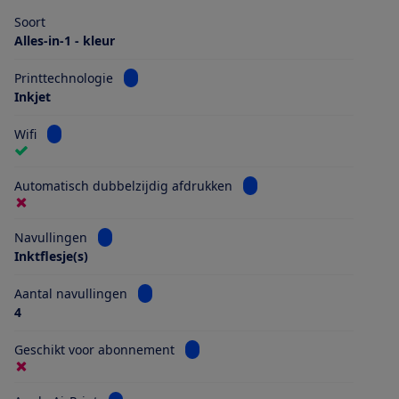
Soort
Alles-in-1 - kleur
Bekijk informatie voor Printtechnologie
Printtechnologie
Inkjet
Bekijk informatie voor Wifi
Wifi
Bekijk informatie voor Au
Automatisch dubbelzijdig afdrukken
Bekijk informatie voor Navullingen
Navullingen
Inktflesje(s)
Bekijk informatie voor Aantal navullingen
Aantal navullingen
4
Bekijk informatie voor Geschikt vo
Geschikt voor abonnement