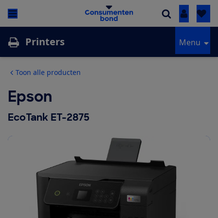
Inloggen
Printers
Menu
Toon alle producten
Epson
EcoTank ET-2875