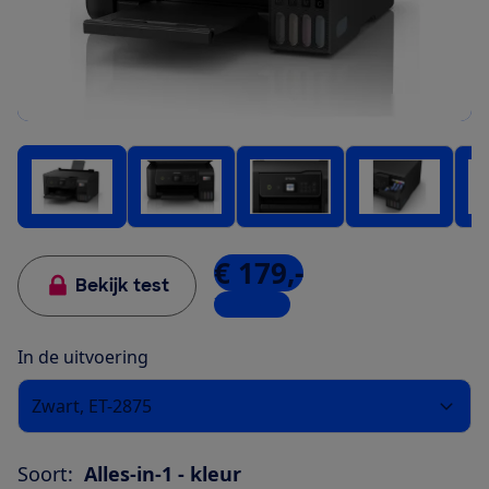
€ 179,-
Bekijk test
7 winkels
In de uitvoering
Zwart, ET-2875
Soort:
Alles-in-1 - kleur