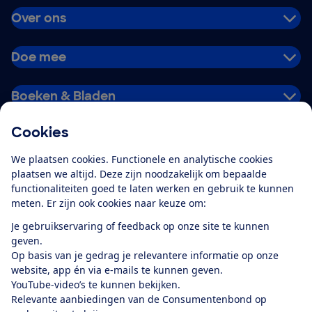
Over ons
Doe mee
Boeken & Bladen
Cookies
Download de app
We plaatsen cookies. Functionele en analytische cookies
plaatsen we altijd. Deze zijn noodzakelijk om bepaalde
functionaliteiten goed te laten werken en gebruik te kunnen
meten. Er zijn ook cookies naar keuze om:
Alles over de
Consumentenbond-
Je gebruikservaring of feedback op onze site te kunnen
app
geven.
Op basis van je gedrag je relevantere informatie op onze
website, app én via e-mails te kunnen geven.
Algemene Voorwaarden
Privacyverklaring
YouTube-video’s te kunnen bekijken.
Cookiebeleid
Privacyvoorkeuren
Wijzigen & opzeggen
Relevante aanbiedingen van de Consumentenbond op
Toegankelijkheid