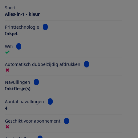
Soort
Alles-in-1 - kleur
Bekijk informatie voor Printtechnologie
Printtechnologie
Inkjet
Bekijk informatie voor Wifi
Wifi
Bekijk informatie voor Au
Automatisch dubbelzijdig afdrukken
Bekijk informatie voor Navullingen
Navullingen
Inktflesje(s)
Bekijk informatie voor Aantal navullingen
Aantal navullingen
4
Bekijk informatie voor Geschikt vo
Geschikt voor abonnement