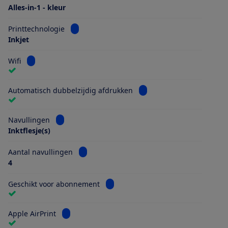
Alles-in-1 - kleur
Bekijk informatie voor Printtechnologie
Printtechnologie
Inkjet
Bekijk informatie voor Wifi
Wifi
Bekijk informatie voor Au
Automatisch dubbelzijdig afdrukken
Bekijk informatie voor Navullingen
Navullingen
Inktflesje(s)
Bekijk informatie voor Aantal navullingen
Aantal navullingen
4
Bekijk informatie voor Geschikt vo
Geschikt voor abonnement
Bekijk informatie voor Apple AirPrint
Apple AirPrint