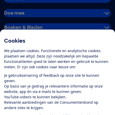
Doe mee
Boeken & Bladen
Cookies
Download de app
We plaatsen cookies. Functionele en analytische cookies
plaatsen we altijd. Deze zijn noodzakelijk om bepaalde
functionaliteiten goed te laten werken en gebruik te kunnen
meten. Er zijn ook cookies naar keuze om:
Alles over de
Consumentenbond-
Je gebruikservaring of feedback op onze site te kunnen
app
geven.
Op basis van je gedrag je relevantere informatie op onze
website, app én via e-mails te kunnen geven.
Algemene Voorwaarden
Privacyverklaring
YouTube-video’s te kunnen bekijken.
Cookiebeleid
Privacyvoorkeuren
Wijzigen & opzeggen
Relevante aanbiedingen van de Consumentenbond op
Toegankelijkheid
andere sites te krijgen.
RSS-feed nieuws
Facebook
Twitter
Instagram
Youtube
LinkedIn