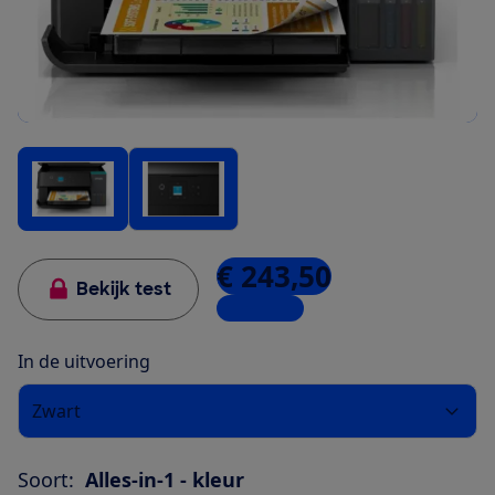
€ 243,50
Bekijk test
12 winkels
In de uitvoering
Zwart
Soort:
Alles-in-1 - kleur