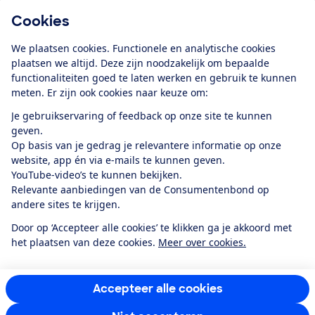
Cookies
Download de app
We plaatsen cookies. Functionele en analytische cookies
plaatsen we altijd. Deze zijn noodzakelijk om bepaalde
functionaliteiten goed te laten werken en gebruik te kunnen
meten. Er zijn ook cookies naar keuze om:
Alles over de
Consumentenbond-
Je gebruikservaring of feedback op onze site te kunnen
app
geven.
Op basis van je gedrag je relevantere informatie op onze
website, app én via e-mails te kunnen geven.
Algemene Voorwaarden
Privacyverklaring
YouTube-video’s te kunnen bekijken.
Cookiebeleid
Privacyvoorkeuren
Wijzigen & opzeggen
Relevante aanbiedingen van de Consumentenbond op
Toegankelijkheid
andere sites te krijgen.
RSS-feed nieuws
Facebook
Twitter
Instagram
Youtube
LinkedIn
Door op ‘Accepteer alle cookies’ te klikken ga je akkoord met
het plaatsen van deze cookies.
Meer over cookies.
12.901
consumenten
beoordelen de Consumentenbond
met gemiddeld
een
8,4
Accepteer alle cookies