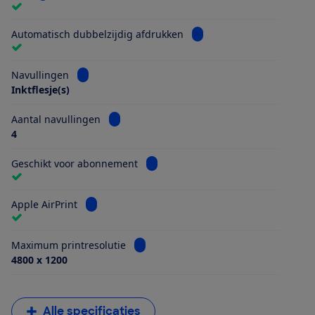
Bekijk informatie voor Au
Automatisch dubbelzijdig afdrukken
Bekijk informatie voor Navullingen
Navullingen
Inktflesje(s)
Bekijk informatie voor Aantal navullingen
Aantal navullingen
4
Bekijk informatie voor Geschikt vo
Geschikt voor abonnement
Bekijk informatie voor Apple AirPrint
Apple AirPrint
Bekijk informatie voor Maximum printr
Maximum printresolutie
4800 x 1200
Alle specificaties