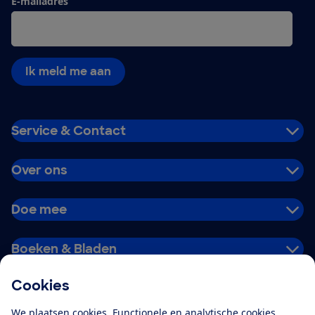
E-mailadres
Ik meld me aan
Service & Contact
Over ons
Doe mee
Boeken & Bladen
Cookies
Download de app
We plaatsen cookies. Functionele en analytische cookies