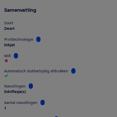
Samenvatting
Soort
Zwart
Bekijk informatie voor Printtechnologie
Printtechnologie
Inkjet
Bekijk informatie voor Wifi
Wifi
Bekijk informatie voor Au
Automatisch dubbelzijdig afdrukken
Bekijk informatie voor Navullingen
Navullingen
Inktflesje(s)
Bekijk informatie voor Aantal navullingen
Aantal navullingen
1