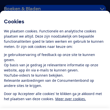
Boeken & Bladen
Cookies
Download de app
We plaatsen cookies. Functionele en analytische cookies
plaatsen we altijd. Deze zijn noodzakelijk om bepaalde
functionaliteiten goed te laten werken en gebruik te kunnen
meten. Er zijn ook cookies naar keuze om:
Alles over de
Consumentenbond-
Je gebruikservaring of feedback op onze site te kunnen
app
geven.
Op basis van je gedrag je relevantere informatie op onze
website, app én via e-mails te kunnen geven.
Algemene Voorwaarden
Privacyverklaring
YouTube-video’s te kunnen bekijken.
Cookiebeleid
Privacyvoorkeuren
Wijzigen & opzeggen
Relevante aanbiedingen van de Consumentenbond op
Toegankelijkheid
andere sites te krijgen.
RSS-feed nieuws
Facebook
Twitter
Instagram
Youtube
LinkedIn
Door op ‘Accepteer alle cookies’ te klikken ga je akkoord met
het plaatsen van deze cookies.
Meer over cookies.
12.901
consumenten
beoordelen de Consumentenbond
met gemiddeld
een
8,4