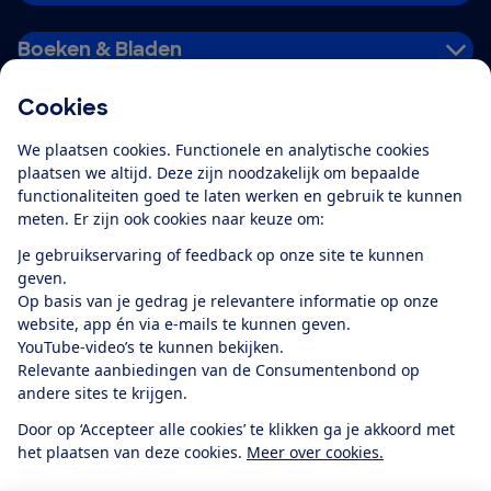
Boeken & Bladen
Cookies
Download de app
We plaatsen cookies. Functionele en analytische cookies
plaatsen we altijd. Deze zijn noodzakelijk om bepaalde
functionaliteiten goed te laten werken en gebruik te kunnen
meten. Er zijn ook cookies naar keuze om:
Alles over de
Consumentenbond-
Je gebruikservaring of feedback op onze site te kunnen
app
geven.
Op basis van je gedrag je relevantere informatie op onze
website, app én via e-mails te kunnen geven.
Algemene Voorwaarden
Privacyverklaring
YouTube-video’s te kunnen bekijken.
Cookiebeleid
Privacyvoorkeuren
Wijzigen & opzeggen
Relevante aanbiedingen van de Consumentenbond op
Toegankelijkheid
andere sites te krijgen.
RSS-feed nieuws
Facebook
Twitter
Instagram
Youtube
LinkedIn
Door op ‘Accepteer alle cookies’ te klikken ga je akkoord met
het plaatsen van deze cookies.
Meer over cookies.
12.901
consumenten
beoordelen de Consumentenbond
met gemiddeld
een
8,4