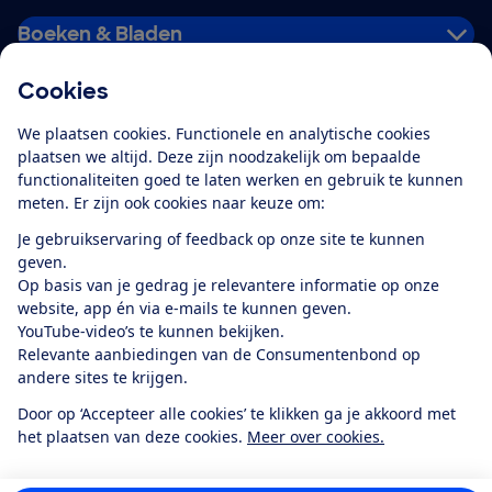
Boeken & Bladen
Cookies
Download de app
We plaatsen cookies. Functionele en analytische cookies
plaatsen we altijd. Deze zijn noodzakelijk om bepaalde
functionaliteiten goed te laten werken en gebruik te kunnen
meten. Er zijn ook cookies naar keuze om:
Alles over de
Consumentenbond-
Je gebruikservaring of feedback op onze site te kunnen
app
geven.
Op basis van je gedrag je relevantere informatie op onze
website, app én via e-mails te kunnen geven.
Algemene Voorwaarden
Privacyverklaring
YouTube-video’s te kunnen bekijken.
Cookiebeleid
Privacyvoorkeuren
Wijzigen & opzeggen
Relevante aanbiedingen van de Consumentenbond op
Toegankelijkheid
andere sites te krijgen.
RSS-feed nieuws
Facebook
Twitter
Instagram
Youtube
LinkedIn
Door op ‘Accepteer alle cookies’ te klikken ga je akkoord met
het plaatsen van deze cookies.
Meer over cookies.
12.901
consumenten
beoordelen de Consumentenbond
met gemiddeld
een
8,4