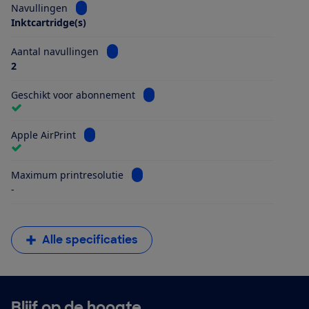
Bekijk informatie voor Navullingen
Navullingen
Inktcartridge(s)
Bekijk informatie voor Aantal navullingen
Aantal navullingen
2
Bekijk informatie voor Geschikt vo
Geschikt voor abonnement
Bekijk informatie voor Apple AirPrint
Apple AirPrint
Bekijk informatie voor Maximum printr
Maximum printresolutie
-
Alle specificaties
Blijf op de hoogte