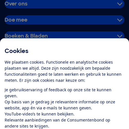
Over ons
Doe mee
Boeken & Bladen
Cookies
Download de app
We plaatsen cookies. Functionele en analytische cookies
plaatsen we altijd. Deze zijn noodzakelijk om bepaalde
functionaliteiten goed te laten werken en gebruik te kunnen
meten. Er zijn ook cookies naar keuze om:
Alles over de
Consumentenbond-
Je gebruikservaring of feedback op onze site te kunnen
app
geven.
Op basis van je gedrag je relevantere informatie op onze
website, app én via e-mails te kunnen geven.
Algemene Voorwaarden
Privacyverklaring
YouTube-video’s te kunnen bekijken.
Cookiebeleid
Privacyvoorkeuren
Wijzigen & opzeggen
Relevante aanbiedingen van de Consumentenbond op
Toegankelijkheid
andere sites te krijgen.