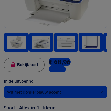
€ 68,96
Bekijk test
2 winkels
In de uitvoering
Wit met donkerblauw accent
Soort:
Alles-in-1 - kleur