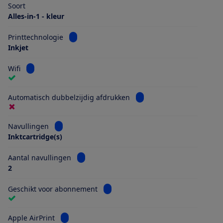
Soort
Alles-in-1 - kleur
Bekijk informatie voor Printtechnologie
Printtechnologie
Inkjet
Bekijk informatie voor Wifi
Wifi
Bekijk informatie voor Au
Automatisch dubbelzijdig afdrukken
Bekijk informatie voor Navullingen
Navullingen
Inktcartridge(s)
Bekijk informatie voor Aantal navullingen
Aantal navullingen
2
Bekijk informatie voor Geschikt vo
Geschikt voor abonnement
Bekijk informatie voor Apple AirPrint
Apple AirPrint