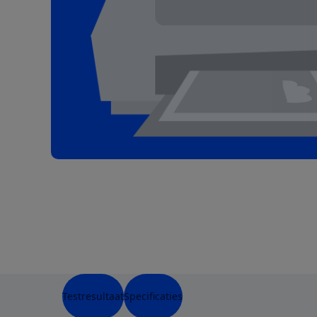
Testresultaat
Specificaties