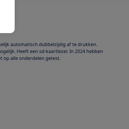
lijk automatisch dubbelzijdig af te drukken.
gelijk. Heeft een sd-kaartlezer. In 2024 hebben
t op alle onderdelen getest.
dubbelzijdig afdrukken