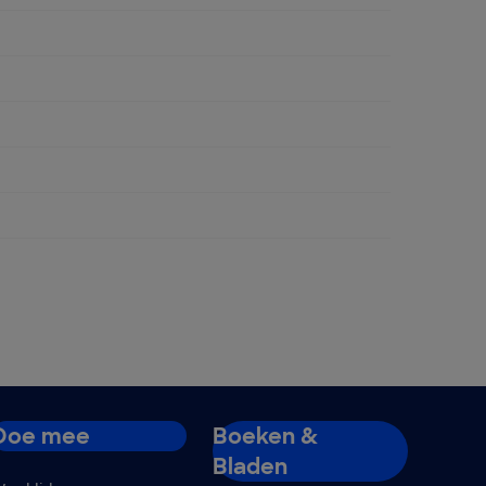
ent
Doe mee
Boeken &
Bladen