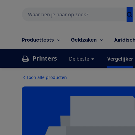
Zoeken
Producttests
Geldzaken
Juridisc
Printers
De beste
Vergelijker
Toon alle producten