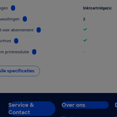
Bekijk informatie voor Navullingen
ingen
Inktcartridge(s)
Bekijk informatie voor Aantal navullingen
navullingen
2
Bekijk informatie voor Geschikt voor abonnem
kt voor abonnement
Bekijk informatie voor Apple AirPrint
irPrint
Bekijk informatie voor Maximum printresolutie
 printresolutie
-
Alle specificaties
Service &
Over ons
Contact