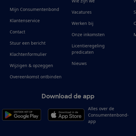
Wie zijn we
W
Mijn Consumentenbond
Vacatures
S
Klantenservice
Werken bij
Contact
Onze inkomsten
M
Stuur een bericht
Licentieregeling
predicaten
Klachtenformulier
Nieuws
Wijzigen & opzeggen
Overeenkomst ontbinden
Download de app
Alles over de
Consumentenbond-
app