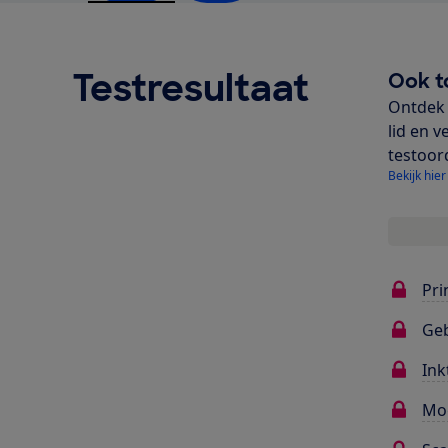
Testresultaat
Ook t
Ontdek 
lid en v
testoor
Bekijk hier
Pri
Ge
Ink
Mo