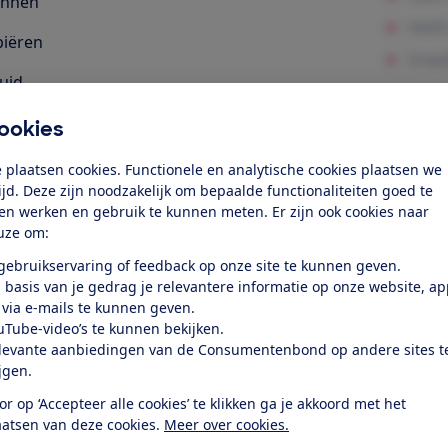
annen
iëren
uid
eriaalgebruik
ookies
elijkheid
 plaatsen cookies. Functionele en analytische cookies plaatsen we
tijd. Deze zijn noodzakelijk om bepaalde functionaliteiten goed te
les
ten werken en gebruik te kunnen meten. Er zijn ook cookies naar
uze om:
k toegang tot deze test?
 gebruikservaring of feedback op onze site te kunnen geven.
 basis van je gedrag je relevantere informatie op onze website, a
 via e-mails te kunnen geven.
Word lid
uTube-video’s te kunnen bekijken.
levante aanbiedingen van de Consumentenbond op andere sites t
ijgen.
Al lid? Log in
or op ‘Accepteer alle cookies’ te klikken ga je akkoord met het
aatsen van deze cookies.
Meer over cookies.