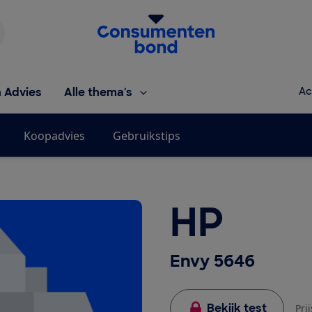
Homepage van de Consumentenbond
h Advies
Alle thema's
Ac
Koopadvies
Gebruikstips
HP
Envy 5646
Bekijk test
Pri