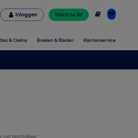
Online lezen
Inloggen
Word nu lid
ties & Claims
Boeken & Bladen
Klantenservice
js niet beschikbaar