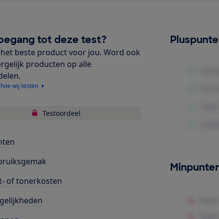
oegang tot deze test?
Pluspunt
het beste product voor jou. Word ook
ergelijk producten op alle
delen.
 hoe wij testen
Testoordeel
nten
bruiksgemak
Minpunte
t- of tonerkosten
gelijkheden