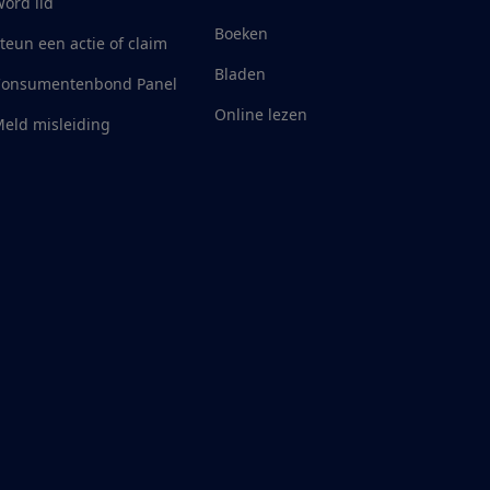
ord lid
Boeken
teun een actie of claim
Bladen
Consumentenbond Panel
Online lezen
eld misleiding