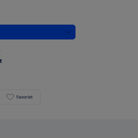
r
t
Favoriet
HP Envy 5646 toevoegen aan je favorieten