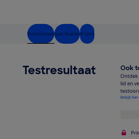
Testresultaat
Specificaties
Prijzen
Testresultaat
Ook t
Ontdek 
lid en v
testoor
Bekijk hier
Pri