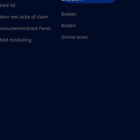
ord lid
Boeken
teun een actie of claim
Bladen
Consumentenbond Panel
Online lezen
eld misleiding