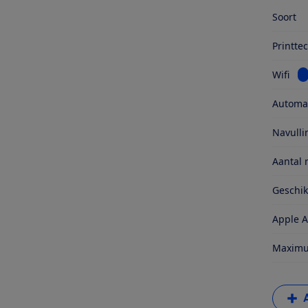
Soort
Printte
Be
Wifi
Automat
Navull
Aantal 
Geschi
Apple A
Maximum