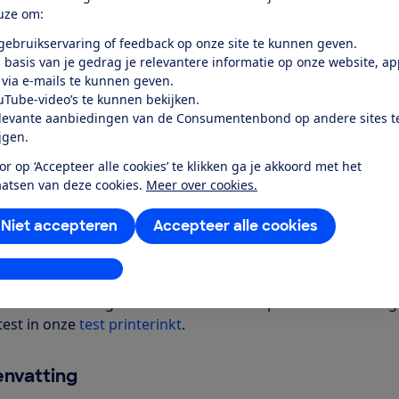
Word lid
uze om:
 gebruikservaring of feedback op onze site te kunnen geven.
Al lid? Log in
 basis van je gedrag je relevantere informatie op onze website, a
 via e-mails te kunnen geven.
uTube-video’s te kunnen bekijken.
levante aanbiedingen van de Consumentenbond op andere sites t
ijgen.
or op ‘Accepteer alle cookies’ te klikken ga je akkoord met het
aatsen van deze cookies.
Meer over cookies.
r dit product
Niet accepteren
Accepteer alle cookies
even door de Consumentenbond
leurenprinter kan printen, scannen en kopieren. Het is moge
stellingen aanpassen
imale papiergrootte is A4. Verbinding maken met WiFi is m
rinter is eerder getest en daarom niet op alle onderdelen 
test in onze
test printerinkt
.
nvatting