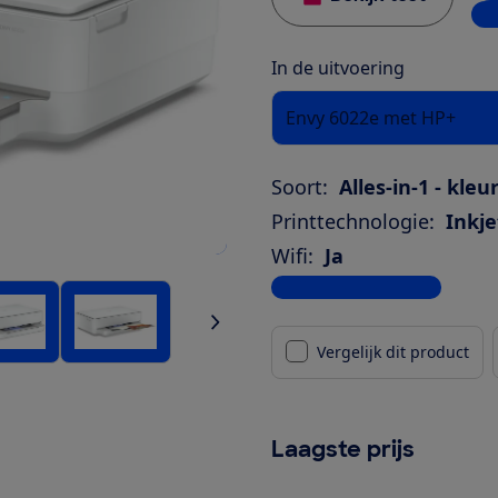
1 w
In de uitvoering
Envy 6022e met HP+
Soort:
Alles-in-1 - kleu
Printtechnologie:
Inkje
Wifi:
Ja
Bekijk alle specificaties
Vergelijk dit product
Laagste prijs