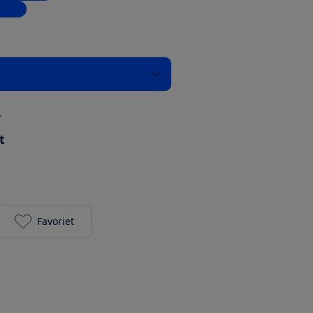
inkel
r
t
Favoriet
HP Envy 6022e toevoegen aan je favorieten