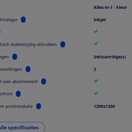
Alles-in-1 - kleur
Bekijk informatie voor Printtechnologie
chnologie
Inkjet
kijk informatie voor Wifi
Bekijk informatie voor Automatisch 
isch dubbelzijdig afdrukken
Bekijk informatie voor Navullingen
ingen
Inktcartridge(s)
Bekijk informatie voor Aantal navullingen
navullingen
2
Bekijk informatie voor Geschikt voor abonnem
kt voor abonnement
Bekijk informatie voor Apple AirPrint
irPrint
Bekijk informatie voor Maximum printresolutie
 printresolutie
1200x1200
Alle specificaties