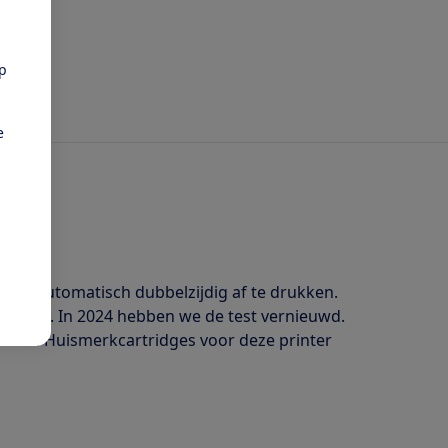
pp
e
lijk automatisch dubbelzijdig af te drukken.
ogelijk. In 2024 hebben we de test vernieuwd.
getest. Huismerkcartridges voor deze printer