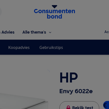
Homepage van de Consumentenbond
h Advies
Alle thema's
Ac
Koopadvies
Gebruikstips
HP
Envy 6022e
€
Bekijk test