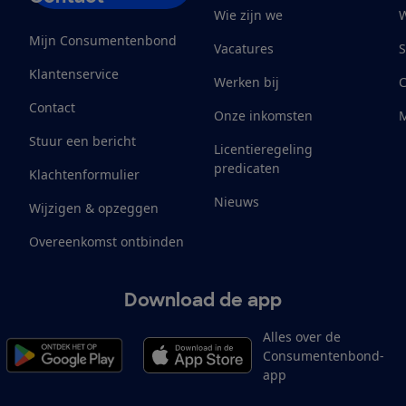
Wie zijn we
W
Mijn Consumentenbond
Vacatures
S
Klantenservice
Werken bij
Contact
Onze inkomsten
M
Stuur een bericht
Licentieregeling
predicaten
Klachtenformulier
Nieuws
Wijzigen & opzeggen
Overeenkomst ontbinden
Download de app
Alles over de
Consumentenbond-
app