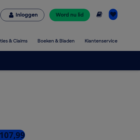
Online lezen
Inloggen
Word nu lid
ties & Claims
Boeken & Bladen
Klantenservice
 107,99