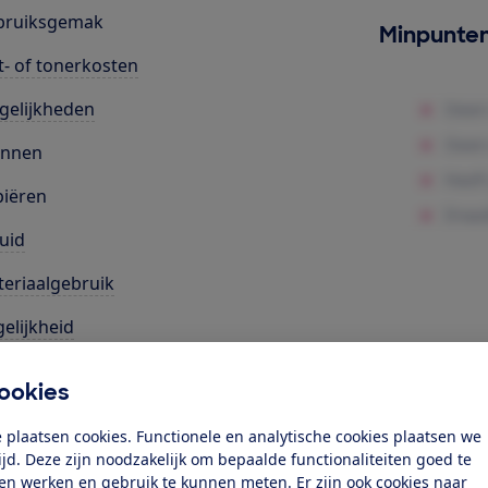
bruiksgemak
Minpunte
t- of tonerkosten
gelijkheden
annen
iëren
uid
eriaalgebruik
elijkheid
les
ookies
k toegang tot deze test?
 plaatsen cookies. Functionele en analytische cookies plaatsen we
tijd. Deze zijn noodzakelijk om bepaalde functionaliteiten goed te
ten werken en gebruik te kunnen meten. Er zijn ook cookies naar