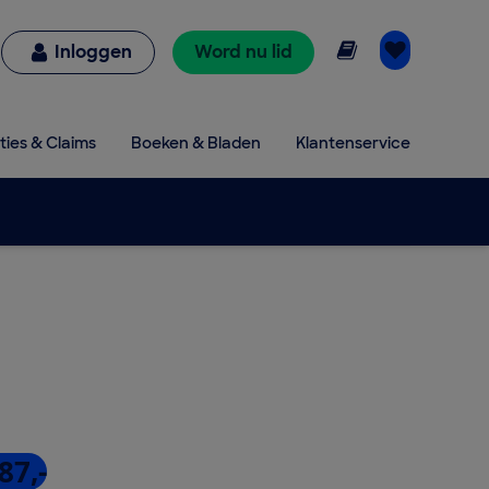
Online lezen
Inloggen
Word nu lid
ties & Claims
Boeken & Bladen
Klantenservice
87,-