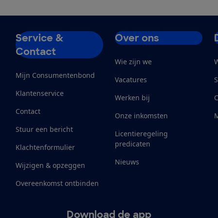
Service &
Over ons
Contact
Wie zijn we
W
Mijn Consumentenbond
Vacatures
S
Klantenservice
Werken bij
Contact
Onze inkomsten
M
Stuur een bericht
Licentieregeling
predicaten
Klachtenformulier
Nieuws
Wijzigen & opzeggen
Overeenkomst ontbinden
Download de app