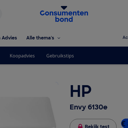
Homepage van de Consumentenbond
h Advies
Alle thema's
Ac
Koopadvies
Gebruikstips
HP
Envy 6130e
€ 
Bekijk test