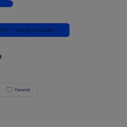
inkels
 HP+ - salie groen accent
r
t
Favoriet
HP Envy 6130e toevoegen aan je favorieten