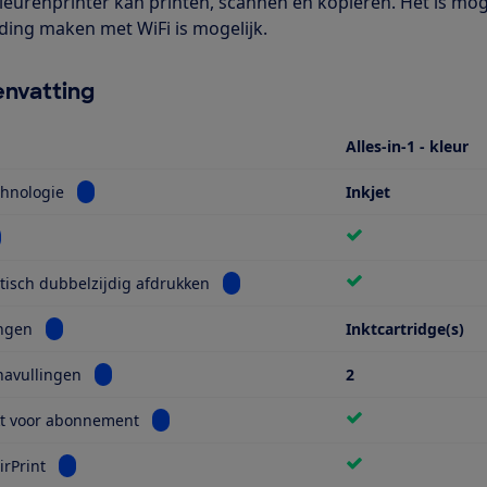
leurenprinter kan printen, scannen en kopieren. Het is moge
ding maken met WiFi is mogelijk.
nvatting
Alles-in-1 - kleur
Bekijk informatie voor Printtechnologie
chnologie
Inkjet
kijk informatie voor Wifi
Bekijk informatie voor Automatisch 
isch dubbelzijdig afdrukken
Bekijk informatie voor Navullingen
ingen
Inktcartridge(s)
Bekijk informatie voor Aantal navullingen
navullingen
2
Bekijk informatie voor Geschikt voor abonnem
kt voor abonnement
Bekijk informatie voor Apple AirPrint
irPrint