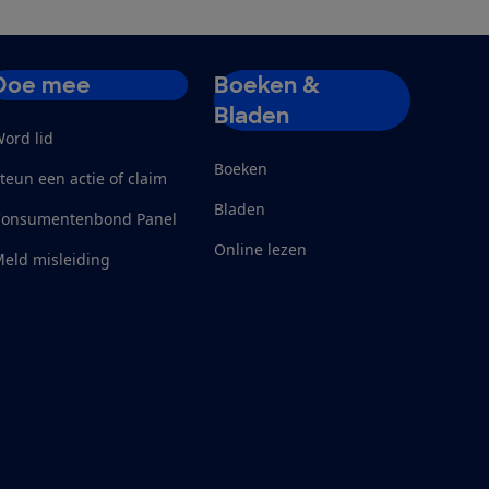
Doe mee
Boeken &
Bladen
ord lid
Boeken
teun een actie of claim
Bladen
Consumentenbond Panel
Online lezen
eld misleiding