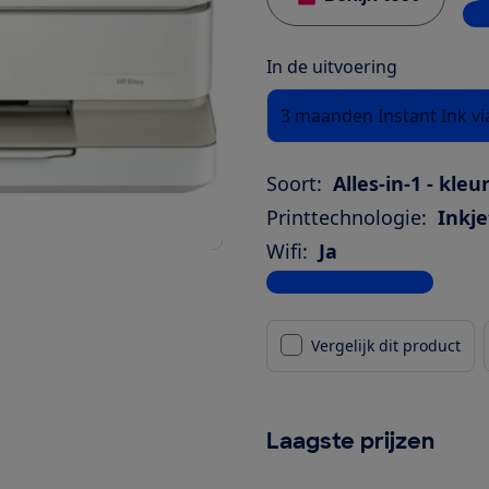
3 w
In de uitvoering
3 maanden Instant Ink via
Soort:
Alles-in-1 - kleu
Printtechnologie:
Inkje
Wifi:
Ja
Bekijk alle specificaties
Vergelijk dit product
Laagste prijzen