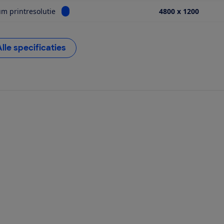
Bekijk informatie voor Maximum printresolutie
 printresolutie
4800 x 1200
Alle specificaties