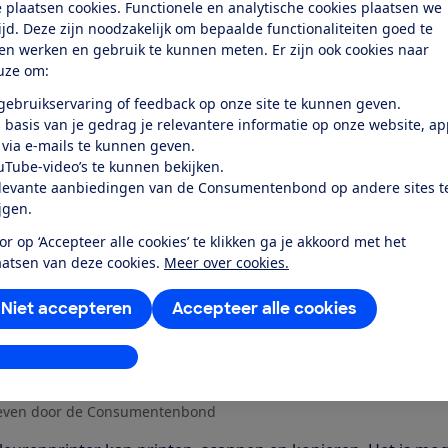
 plaatsen cookies. Functionele en analytische cookies plaatsen we
elijkheid
tijd. Deze zijn noodzakelijk om bepaalde functionaliteiten goed te
les
ten werken en gebruik te kunnen meten. Er zijn ook cookies naar
uze om:
k toegang tot deze test?
 gebruikservaring of feedback op onze site te kunnen geven.
 basis van je gedrag je relevantere informatie op onze website, a
 via e-mails te kunnen geven.
Word lid
uTube-video’s te kunnen bekijken.
levante aanbiedingen van de Consumentenbond op andere sites t
ijgen.
Al lid? Log in
or op ‘Accepteer alle cookies’ te klikken ga je akkoord met het
aatsen van deze cookies.
Meer over cookies.
Niet accepteren
Accepteer alle cookies
stellingen aanpassen
r dit product
even door de Consumentenbond