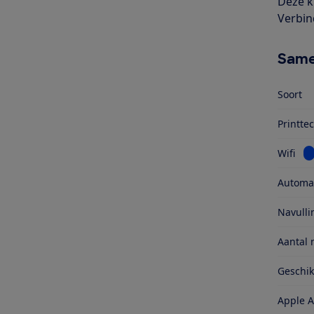
Deze k
Verbin
Same
Soort
Printte
Be
Wifi
Automat
Navull
Aantal 
Geschi
Apple A