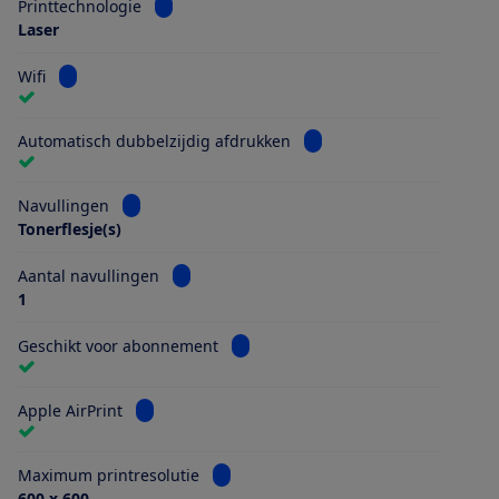
Bekijk informatie voor Printtechnologie
Printtechnologie
Laser
Bekijk informatie voor Wifi
Wifi
Bekijk informatie voor Au
Automatisch dubbelzijdig afdrukken
Bekijk informatie voor Navullingen
Navullingen
Tonerflesje(s)
Bekijk informatie voor Aantal navullingen
Aantal navullingen
1
Bekijk informatie voor Geschikt vo
Geschikt voor abonnement
Bekijk informatie voor Apple AirPrint
Apple AirPrint
Bekijk informatie voor Maximum printr
Maximum printresolutie
600 x 600