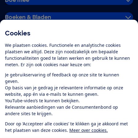
Boeken & Bladen
Cookies
Download de app
We plaatsen cookies. Functionele en analytische cookies
plaatsen we altijd. Deze zijn noodzakelijk om bepaalde
functionaliteiten goed te laten werken en gebruik te kunnen
meten. Er zijn ook cookies naar keuze om:
Alles over de
Consumentenbond-
Je gebruikservaring of feedback op onze site te kunnen
app
geven.
Op basis van je gedrag je relevantere informatie op onze
website, app én via e-mails te kunnen geven.
Algemene Voorwaarden
Privacyverklaring
YouTube-video’s te kunnen bekijken.
Cookiebeleid
Privacyvoorkeuren
Wijzigen & opzeggen
Relevante aanbiedingen van de Consumentenbond op
Toegankelijkheid
andere sites te krijgen.
RSS-feed nieuws
Facebook
Twitter
Instagram
Youtube
LinkedIn
Door op ‘Accepteer alle cookies’ te klikken ga je akkoord met
het plaatsen van deze cookies.
Meer over cookies.
12.901
consumenten
beoordelen de Consumentenbond
met gemiddeld