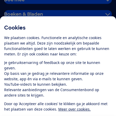
Boeken & Bladen
Cookies
Download de app
We plaatsen cookies. Functionele en analytische cookies
plaatsen we altijd. Deze zijn noodzakelijk om bepaalde
functionaliteiten goed te laten werken en gebruik te kunnen
meten. Er zijn ook cookies naar keuze om:
Alles over de
Consumentenbond-
Je gebruikservaring of feedback op onze site te kunnen
app
geven.
Op basis van je gedrag je relevantere informatie op onze
website, app én via e-mails te kunnen geven.
Algemene Voorwaarden
Privacyverklaring
YouTube-video’s te kunnen bekijken.
Cookiebeleid
Privacyvoorkeuren
Wijzigen & opzeggen
Relevante aanbiedingen van de Consumentenbond op
Toegankelijkheid
andere sites te krijgen.
RSS-feed nieuws
Facebook
Twitter
Instagram
Youtube
LinkedIn
Door op ‘Accepteer alle cookies’ te klikken ga je akkoord met
het plaatsen van deze cookies.
Meer over cookies.
12.901
consumenten
beoordelen de Consumentenbond
met gemiddeld