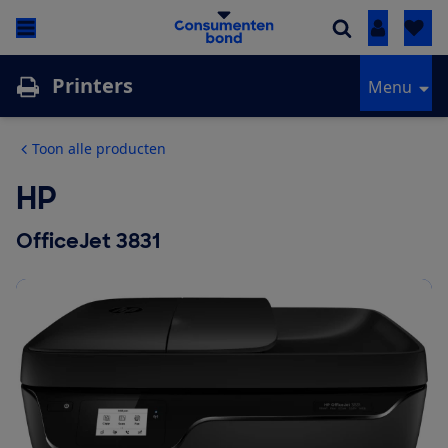
Inloggen
Printers
Menu
Toon alle producten
HP
OfficeJet 3831