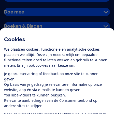
Doe mee
Boeken & Bladen
Cookies
Download de app
We plaatsen cookies. Functionele en analytische cookies
plaatsen we altijd. Deze zijn noodzakelijk om bepaalde
functionaliteiten goed te laten werken en gebruik te kunnen
meten. Er zijn ook cookies naar keuze om:
Alles over de
Consumentenbond-
Je gebruikservaring of feedback op onze site te kunnen
app
geven.
Op basis van je gedrag je relevantere informatie op onze
website, app én via e-mails te kunnen geven.
Algemene Voorwaarden
Privacyverklaring
YouTube-video’s te kunnen bekijken.
Cookiebeleid
Privacyvoorkeuren
Wijzigen & opzeggen
Relevante aanbiedingen van de Consumentenbond op
Toegankelijkheid
andere sites te krijgen.
RSS-feed nieuws
Facebook
Twitter
Instagram
Youtube
LinkedIn