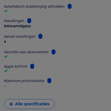
Bekijk informatie voor Au
Automatisch dubbelzijdig afdrukken
Bekijk informatie voor Navullingen
Navullingen
Inktcartridge(s)
Bekijk informatie voor Aantal navullingen
Aantal navullingen
4
Bekijk informatie voor Geschikt vo
Geschikt voor abonnement
Bekijk informatie voor Apple AirPrint
Apple AirPrint
Bekijk informatie voor Maximum printr
Maximum printresolutie
-
Alle specificaties