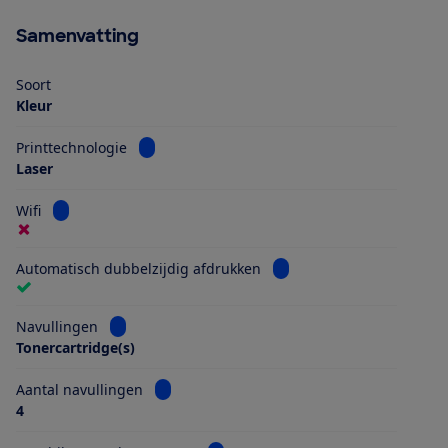
Samenvatting
Soort
Kleur
Bekijk informatie voor Printtechnologie
Printtechnologie
Laser
Bekijk informatie voor Wifi
Wifi
Bekijk informatie voor Au
Automatisch dubbelzijdig afdrukken
Bekijk informatie voor Navullingen
Navullingen
Tonercartridge(s)
Bekijk informatie voor Aantal navullingen
Aantal navullingen
4