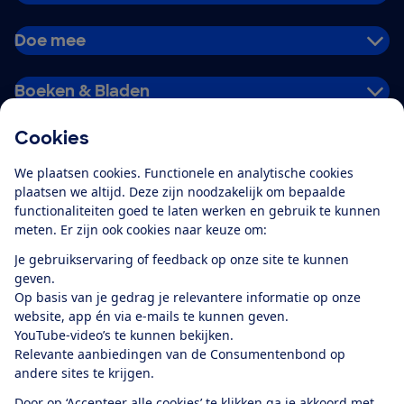
Doe mee
Boeken & Bladen
Cookies
Download de app
We plaatsen cookies. Functionele en analytische cookies
plaatsen we altijd. Deze zijn noodzakelijk om bepaalde
functionaliteiten goed te laten werken en gebruik te kunnen
meten. Er zijn ook cookies naar keuze om:
Alles over de
Consumentenbond-
Je gebruikservaring of feedback op onze site te kunnen
app
geven.
Op basis van je gedrag je relevantere informatie op onze
website, app én via e-mails te kunnen geven.
Algemene Voorwaarden
Privacyverklaring
YouTube-video’s te kunnen bekijken.
Cookiebeleid
Privacyvoorkeuren
Wijzigen & opzeggen
Relevante aanbiedingen van de Consumentenbond op
Toegankelijkheid
andere sites te krijgen.
RSS-feed nieuws
Facebook
Twitter
Instagram
Youtube
LinkedIn
Door op ‘Accepteer alle cookies’ te klikken ga je akkoord met