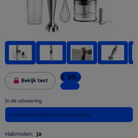
€ 99,-
Bekijk test
1 winkel
In de uitvoering
Hakmolen (500ml) incl. ijscrushmes
Hakmolen:
Ja