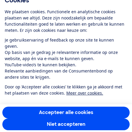
Cookies
Download de app
We plaatsen cookies. Functionele en analytische cookies
plaatsen we altijd. Deze zijn noodzakelijk om bepaalde
functionaliteiten goed te laten werken en gebruik te kunnen
meten. Er zijn ook cookies naar keuze om:
Alles over de
Consumentenbond-
Je gebruikservaring of feedback op onze site te kunnen
app
geven.
Op basis van je gedrag je relevantere informatie op onze
website, app én via e-mails te kunnen geven.
Algemene Voorwaarden
Privacyverklaring
YouTube-video’s te kunnen bekijken.
Cookiebeleid
Privacyvoorkeuren
Wijzigen & opzeggen
Relevante aanbiedingen van de Consumentenbond op
Toegankelijkheid
andere sites te krijgen.
RSS-feed nieuws
Facebook
Twitter
Instagram
Youtube
LinkedIn
Door op ‘Accepteer alle cookies’ te klikken ga je akkoord met
het plaatsen van deze cookies.
Meer over cookies.
12.901
consumenten
beoordelen de Consumentenbond
met gemiddeld
een
8,4
Accepteer alle cookies
Niet accepteren