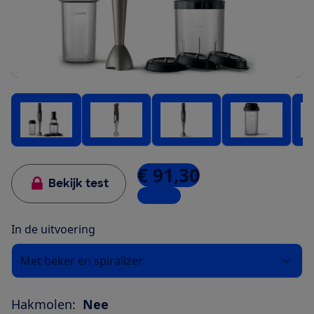
€ 91,30
Bekijk test
1 winkel
In de uitvoering
Met beker en spiralizer
Hakmolen:
Nee