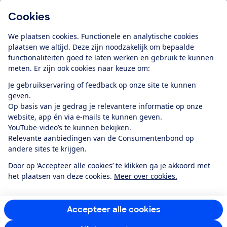
Cookies
Download de app
We plaatsen cookies. Functionele en analytische cookies
plaatsen we altijd. Deze zijn noodzakelijk om bepaalde
functionaliteiten goed te laten werken en gebruik te kunnen
meten. Er zijn ook cookies naar keuze om:
Alles over de
Consumentenbond-
Je gebruikservaring of feedback op onze site te kunnen
app
geven.
Op basis van je gedrag je relevantere informatie op onze
website, app én via e-mails te kunnen geven.
Algemene Voorwaarden
Privacyverklaring
YouTube-video’s te kunnen bekijken.
Cookiebeleid
Privacyvoorkeuren
Wijzigen & opzeggen
Relevante aanbiedingen van de Consumentenbond op
Toegankelijkheid
andere sites te krijgen.
RSS-feed nieuws
Facebook
Twitter
Instagram
Youtube
LinkedIn
Door op ‘Accepteer alle cookies’ te klikken ga je akkoord met
het plaatsen van deze cookies.
Meer over cookies.
12.901
consumenten
beoordelen de Consumentenbond
met gemiddeld
een
8,4
Accepteer alle cookies