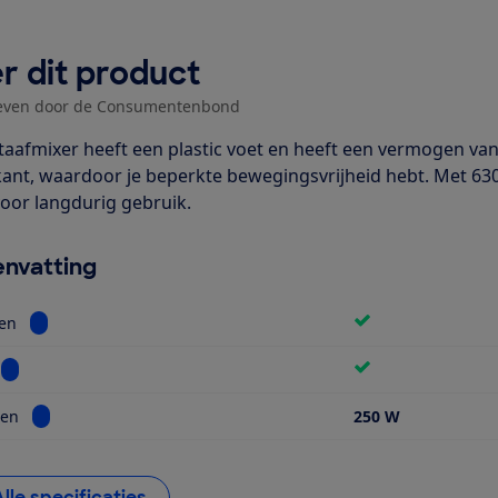
r dit product
even door de Consumentenbond
taafmixer heeft een plastic voet en heeft een vermogen van
kant, waardoor je beperkte bewegingsvrijheid hebt. Met 630 
 voor langdurig gebruik.
nvatting
Bekijk informatie voor Hakmolen
en
Bekijk informatie voor Garde
Bekijk informatie voor Vermogen
en
250 W
Alle specificaties