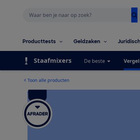
Zoeken
Producttests
Geldzaken
Juridisc
Staafmixers
De beste
Vergel
Toon alle producten