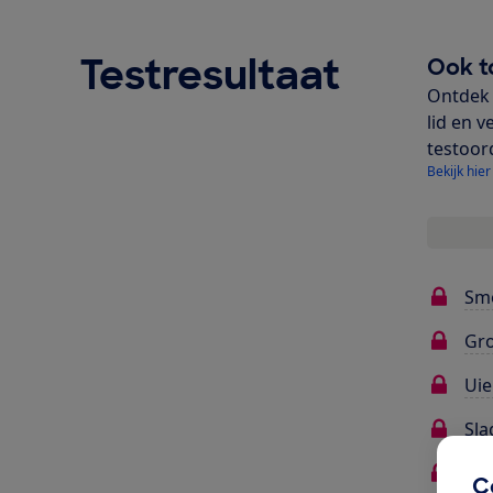
Testresultaat
Ook t
Ontdek 
lid en v
testoor
Bekijk hier
Sm
Gr
Uie
Sla
Pa
C