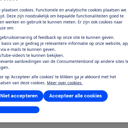
yonaise maken
 plaatsen cookies. Functionele en analytische cookies plaatsen we
tijd. Deze zijn noodzakelijk om bepaalde functionaliteiten goed te
dappels pureren
ten werken en gebruik te kunnen meten. Er zijn ook cookies naar
uze om:
dappelplakjes snijden
 gebruikservaring of feedback op onze site te kunnen geven.
bruiksgemak
 basis van je gedrag je relevantere informatie op onze website, a
 via e-mails te kunnen geven.
les
uTube-video’s te kunnen bekijken.
levante aanbiedingen van de Consumentenbond op andere sites t
k toegang tot deze test?
ijgen.
or op ‘Accepteer alle cookies’ te klikken ga je akkoord met het
aatsen van deze cookies.
Meer over cookies.
Word lid
Niet accepteren
Accepteer alle cookies
Al lid? Log in
stellingen aanpassen