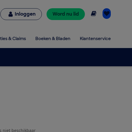
Online lezen
Inloggen
Word nu lid
ties & Claims
Boeken & Bladen
Klantenservice
js niet beschikbaar