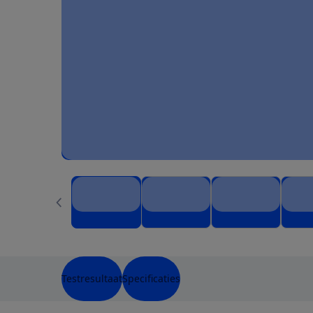
Testresultaat
Specificaties