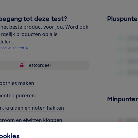
oegang tot deze test?
Pluspunt
het beste product voor jou. Word ook
ergelijk producten op alle
delen.
 hoe wij testen
Testoordeel
oothies maken
oenten pureren
Minpunte
n, kruiden en noten hakken
groom en eiwitten kloppen
nnenkoekenbeslag mixen
ookies