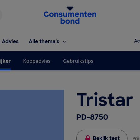
Homepage van de Consumentenbond
h Advies
Alle thema's
Ac
ijker
Koopadvies
Gebruikstips
Tristar
PD-8750
Bekijk test
Pri