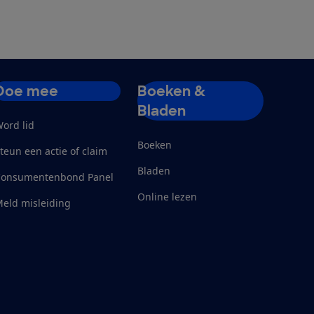
Doe mee
Boeken &
Bladen
ord lid
Boeken
teun een actie of claim
Bladen
Consumentenbond Panel
Online lezen
eld misleiding