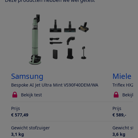
Deze producten hebben we wel getest
Samsung
Miele
Bespoke AI Jet Ultra Mint VS90F40DEM/WA
Triflex HX2 
Bekijk test
Bekijk t
Prijs
Prijs
€ 577,49
€ 589,-
Gewicht stofzuiger
Gewicht sto
3,1 kg
3,6 kg