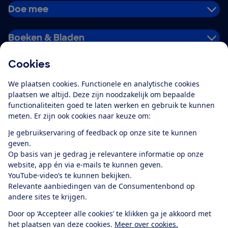
Doe mee
Boeken & Bladen
Cookies
Download de app
We plaatsen cookies. Functionele en analytische cookies
plaatsen we altijd. Deze zijn noodzakelijk om bepaalde
functionaliteiten goed te laten werken en gebruik te kunnen
meten. Er zijn ook cookies naar keuze om:
Alles over de
Consumentenbond-
Je gebruikservaring of feedback op onze site te kunnen
app
geven.
Op basis van je gedrag je relevantere informatie op onze
website, app én via e-mails te kunnen geven.
Algemene Voorwaarden
Privacyverklaring
YouTube-video’s te kunnen bekijken.
Cookiebeleid
Privacyvoorkeuren
Wijzigen & opzeggen
Relevante aanbiedingen van de Consumentenbond op
Toegankelijkheid
andere sites te krijgen.
RSS-feed nieuws
Facebook
Twitter
Instagram
Youtube
LinkedIn
Door op ‘Accepteer alle cookies’ te klikken ga je akkoord met
het plaatsen van deze cookies.
Meer over cookies.