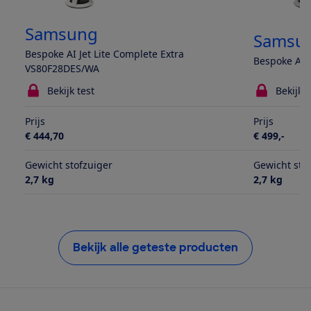
Samsung
Samsu
Bespoke AI Jet Lite Complete Extra
Bespoke AI 
VS80F28DES/WA
Bekijk test
Bekijk t
Prijs
Prijs
€ 444,70
€ 499,-
Gewicht stofzuiger
Gewicht sto
2,7 kg
2,7 kg
Bekijk alle geteste producten