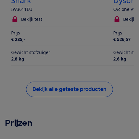
Shark
Dyson
IW3611EU
Cyclone V10
Bekijk test
Bekijk t
Prijs
Prijs
€ 285,-
€ 526,57
Gewicht stofzuiger
Gewicht sto
2,8 kg
2,6 kg
Bekijk alle geteste producten
Prijzen