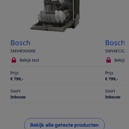
Bosch
Bosch
SMV4ENX06E
SMV4ECX27
Bekijk test
Bekijk t
Prijs
Prijs
€ 799,-
€ 799,-
Soort
Soort
Inbouw
Inbouw
Bekijk alle geteste producten